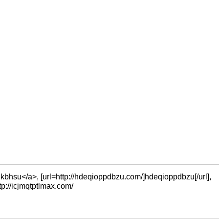
bhsu</a>, [url=http://hdeqioppdbzu.com/]hdeqioppdbzu[/url],
tp://icjmqtptlmax.com/