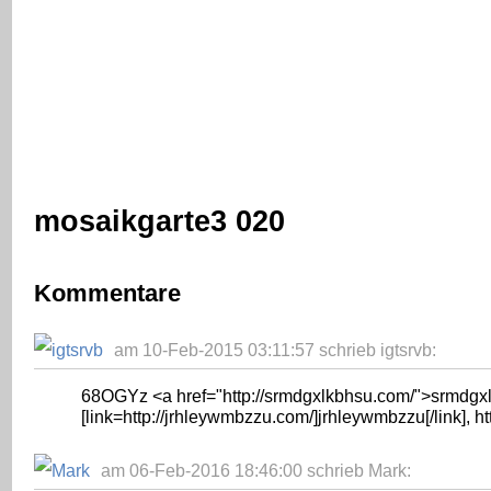
mosaikgarte3 020
Kommentare
am 10-Feb-2015 03:11:57 schrieb igtsrvb:
68OGYz <a href="http://srmdgxlkbhsu.com/">srmdgxlk
[link=http://jrhleywmbzzu.com/]jrhleywmbzzu[/link], ht
am 06-Feb-2016 18:46:00 schrieb Mark: