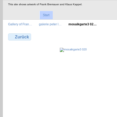
This site shows artwork of Frank Bremauer and Klaus Kappel.
Start
Gallery of Fran…
galerie peter l…
mosaikgarte3 02…
Zurück