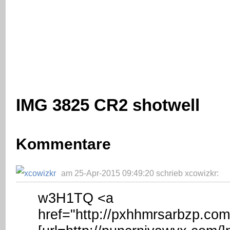
IMG 3825 CR2 shotwell
Kommentare
am 25-Apr-2015 09:49:20 schrieb xcowizkr:
w3H1TQ <a
href="http://pxhhmrsarbzp.co