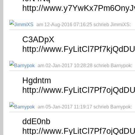
http://www.y7YwKx7Pm6Ony
am 12-Aug-2016 07:16:25 schrieb JimmiXS:
C3ADpX
http://www.FyLitCl7Pf7kjQd
am 02-Jan-2017 10:28:28 schrieb Barnypok:
Hgdntm
http://www.FyLitCl7Pf7ojQd
am 05-Jan-2017 11:19:17 schrieb Barnypok:
ddE0nb
http://www.FyLitCl7Pf7ojQd