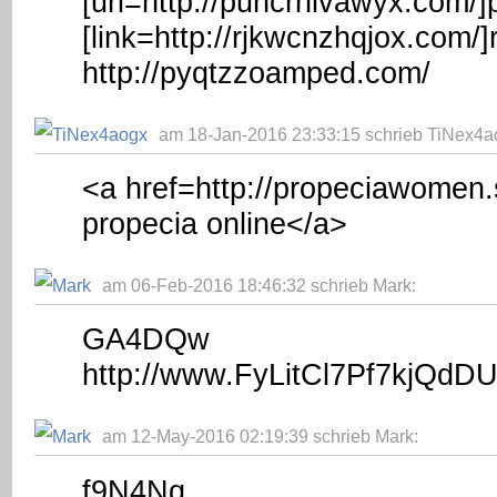
[url=http://puncrnivawyx.com/]
[link=http://rjkwcnzhqjox.com/]
http://pyqtzzoamped.com/
am 18-Jan-2016 23:33:15 schrieb TiNex4a
<a href=http://propeciawomen.
propecia online</a>
am 06-Feb-2016 18:46:32 schrieb Mark:
GA4DQw
http://www.FyLitCl7Pf7kjQd
am 12-May-2016 02:19:39 schrieb Mark:
f9N4Nq