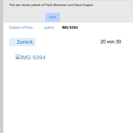
This site shows artwork of Frank Bremauer and Klaus Kappel.
Start
Gallery of Fran…
autres
IMG 9394
20 von 30
Zurück