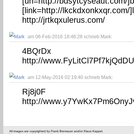
[url=http://bdsytcyseaut.com/]b
[link=http://lkckdxonkxqr.com/]
http://jrtkqxulerus.com/
am 06-Feb-2016 18:46:28 schrieb Mark:
4BQrDx
http://www.FyLitCl7Pf7kjQd
am 12-May-2016 02:19:40 schrieb Mark:
Rj8j0F
http://www.y7YwKx7Pm6Ony
All images are copyrighted by Frank Bremauer and/or Klaus Kappel.