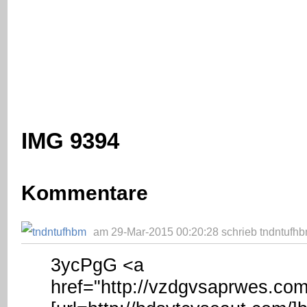
IMG 9394
Kommentare
am 29-Mar-2015 00:20:28 schrieb tndntufhb
3ycPgG <a
href="http://vzdgvsaprwes.co