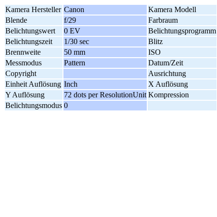
Kamera Hersteller
Canon
Kamera Modell
Blende
f/29
Farbraum
Belichtungswert
0 EV
Belichtungsprogramm
Belichtungszeit
1/30 sec
Blitz
Brennweite
50 mm
ISO
Messmodus
Pattern
Datum/Zeit
Copyright
Ausrichtung
Einheit Auflösung
Inch
X Auflösung
Y Auflösung
72 dots per ResolutionUnit
Kompression
Belichtungsmodus
0